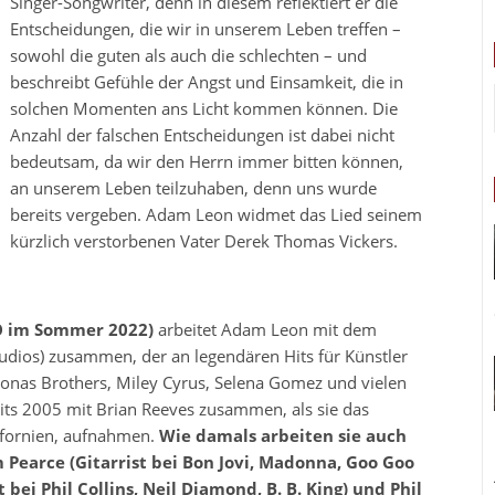
Singer-Songwriter, denn in diesem reflektiert er die
Entscheidungen, die wir in unserem Leben treffen –
sowohl die guten als auch die schlechten – und
beschreibt Gefühle der Angst und Einsamkeit, die in
solchen Momenten ans Licht kommen können. Die
Anzahl der falschen Entscheidungen ist dabei nicht
bedeutsam, da wir den Herrn immer bitten können,
an unserem Leben teilzuhaben, denn uns wurde
bereits vergeben. Adam Leon widmet das Lied seinem
kürzlich verstorbenen Vater Derek Thomas Vickers.
Ö im Sommer 2022)
arbeitet Adam Leon mit dem
udios) zusammen, der an legendären Hits für Künstler
, Jonas Brothers, Miley Cyrus, Selena Gomez und vielen
its 2005 mit Brian Reeves zusammen, als sie das
ifornien, aufnahmen.
Wie damals arbeiten sie auch
Pearce (Gitarrist bei Bon Jovi, Madonna, Goo Goo
 bei Phil Collins, Neil Diamond, B. B. King) und Phil