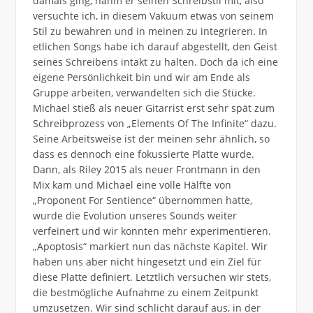
damals ging, nahm er seinen Schreibstil mit, also
versuchte ich, in diesem Vakuum etwas von seinem
Stil zu bewahren und in meinen zu integrieren. In
etlichen Songs habe ich darauf abgestellt, den Geist
seines Schreibens intakt zu halten. Doch da ich eine
eigene Persönlichkeit bin und wir am Ende als
Gruppe arbeiten, verwandelten sich die Stücke.
Michael stieß als neuer Gitarrist erst sehr spät zum
Schreibprozess von „Elements Of The Infinite“ dazu.
Seine Arbeitsweise ist der meinen sehr ähnlich, so
dass es dennoch eine fokussierte Platte wurde.
Dann, als Riley 2015 als neuer Frontmann in den
Mix kam und Michael eine volle Hälfte von
„Proponent For Sentience“ übernommen hatte,
wurde die Evolution unseres Sounds weiter
verfeinert und wir konnten mehr experimentieren.
„Apoptosis“ markiert nun das nächste Kapitel. Wir
haben uns aber nicht hingesetzt und ein Ziel für
diese Platte definiert. Letztlich versuchen wir stets,
die bestmögliche Aufnahme zu einem Zeitpunkt
umzusetzen. Wir sind schlicht darauf aus, in der