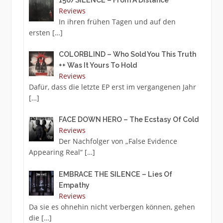
156/SILENCE – From A Distance
Reviews
In ihren frühen Tagen und auf den
ersten
[…]
COLORBLIND – Who Sold You This Truth
++ Was It Yours To Hold
Reviews
Dafür, dass die letzte EP erst im vergangenen Jahr
[…]
FACE DOWN HERO – The Ecstasy Of Cold
Reviews
Der Nachfolger von „False Evidence
Appearing Real“
[…]
EMBRACE THE SILENCE – Lies Of
Empathy
Reviews
Da sie es ohnehin nicht verbergen können, gehen
die
[…]