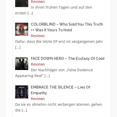
Reviews
In ihren frühen Tagen und auf den
ersten
[…]
COLORBLIND – Who Sold You This Truth
++ Was It Yours To Hold
Reviews
Dafür, dass die letzte EP erst im vergangenen Jahr
[…]
FACE DOWN HERO – The Ecstasy Of Cold
Reviews
Der Nachfolger von „False Evidence
Appearing Real“
[…]
EMBRACE THE SILENCE – Lies Of
Empathy
Reviews
Da sie es ohnehin nicht verbergen können, gehen
die
[…]