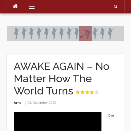
Menu
Skip
to
content
AWAKE AGAIN – No
Matter How The
World Turns
Arne
28. Dezember 2023
Der