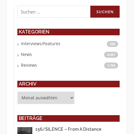
Suchen
nach:
KATEGORIEN
Interviews/Features
520
News
4.251
Reviews
1.753
ARCHIV
Archiv
BEITRÄGE
156/SILENCE – From A Distance