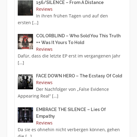
156/SILENCE – From A Distance
Reviews
In ihren frühen Tagen und auf den
ersten
[…]
COLORBLIND – Who Sold You This Truth
++ Was It Yours To Hold
Reviews
Dafür, dass die letzte EP erst im vergangenen Jahr
[…]
FACE DOWN HERO – The Ecstasy Of Cold
Reviews
Der Nachfolger von „False Evidence
Appearing Real“
[…]
EMBRACE THE SILENCE – Lies Of
Empathy
Reviews
Da sie es ohnehin nicht verbergen können, gehen
die
[…]