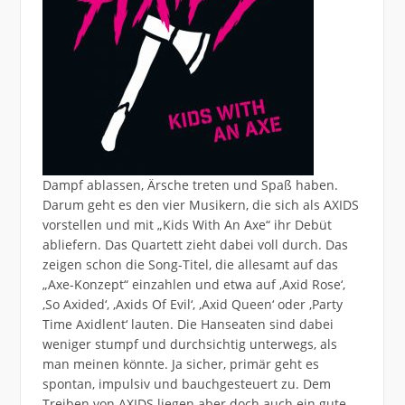
Dampf ablassen, Ärsche treten und Spaß haben.
Darum geht es den vier Musikern, die sich als AXIDS
vorstellen und mit „Kids With An Axe“ ihr Debüt
abliefern. Das Quartett zieht dabei voll durch. Das
zeigen schon die Song-Titel, die allesamt auf das
„Axe-Konzept“ einzahlen und etwa auf ,Axid Rose‘,
,So Axided‘, ,Axids Of Evil‘, ,Axid Queen‘ oder ,Party
Time Axidlent‘ lauten. Die Hanseaten sind dabei
weniger stumpf und durchsichtig unterwegs, als
man meinen könnte. Ja sicher, primär geht es
spontan, impulsiv und bauchgesteuert zu. Dem
Treiben von AXIDS liegen aber doch auch ein gute