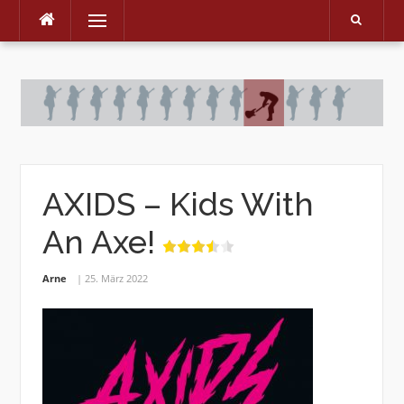
Menu
Skip
to
content
AXIDS – Kids With
An Axe!
Arne
25. März 2022