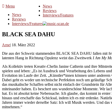
Skip
Menu
News
to
Reviews
News
content
Interviews/Features
Reviews
Interviews/Features
BLACK SEA DAHU
Arne
18. März 2022
Die aus der Schweiz stammenden BLACK SEA DAHU fallen mit fein akz
latenten Hang in Richtung Opulenz weist das Zweitwerk
I Am My Mo
Als Kollektiv treten Kreativ-Chefin Janine Cathrein und ihre Mits
spielen und leben: „Es ist Ausdruck und Verarbeitung des Lebens und 
Evolution im Laufe der Zeit. „Künstler*innen können unter anderem
Dabei geht es weder um technische Perfektion noch um geläufige Sche
das musikalische Schaffen selbst nicht einfach der Grundstein für Alles 
miteinander haben. Es beschert uns wunderschöne Momente. Wir lachen 
hat. Es ist absolut keine Nebensache. Ich glaube, das kommt in erste
hinaus und erschaffe das Schicksal, indem ich es mir erdenke. Natürli
Jahren immer wieder derselbe Satz: Ich will Musik werden. Und das ve
mitnehmen.“