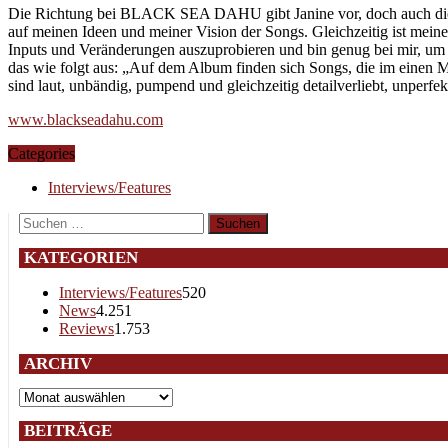
Die Richtung bei BLACK SEA DAHU gibt Janine vor, doch auch die and
auf meinen Ideen und meiner Vision der Songs. Gleichzeitig ist mein
Inputs und Veränderungen auszuprobieren und bin genug bei mir, um 
das wie folgt aus: „Auf dem Album finden sich Songs, die im einen M
sind laut, unbändig, pumpend und gleichzeitig detailverliebt, unperf
www.blackseadahu.com
Categories
Interviews/Features
Suchen
nach:
KATEGORIEN
Interviews/Features
520
News
4.251
Reviews
1.753
ARCHIV
Archiv
BEITRÄGE