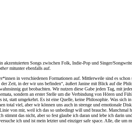
entuierten Songs zwischen Folk, Indie-Pop und Singer/Songwriter auf
ther
mitunter ebenfalls auf.
treiter*innen in verschiedenen Formationen auf. Mittlerweile sind es
der Zeit, in der wir uns befinden“, äußert Janine mit Blick auf die Phi
 wahnsinnig gut beobachten. Wir nutzen diese Gabe jeden Tag, mit je
mata, sondern an erster Stelle um die Verbindung von Hören und Fühle
ist, statt umgekehrt. Es ist eine Quelle, keine Philosophie. Was sich in a
total viel, aber wir können uns auch in strenge und emotionale Diskuss
r Linie von mir, weil ich das so unbedingt will und brauche. Manchmal
ch stimmt das nicht, aber so fest glaube ich daran und lebe ich darin 
rsuche ich und ist mein letzter und einziger safe space. Alle, die um