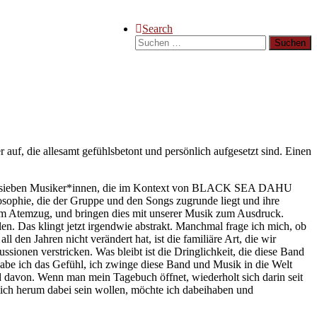
Search
Suchen
nach:
, die allesamt gefühlsbetont und persönlich aufgesetzt sind. Einen
 schon sieben Musiker*innen, die im Kontext von BLACK SEA DAHU
losophie, die der Gruppe und den Songs zugrunde liegt und ihre
dem Atemzug, und bringen dies mit unserer Musik zum Ausdruck.
n. Das klingt jetzt irgendwie abstrakt. Manchmal frage ich mich, ob
ll den Jahren nicht verändert hat, ist die familiäre Art, die wir
ionen verstricken. Was bleibt ist die Dringlichkeit, die diese Band
 habe ich das Gefühl, ich zwinge diese Band und Musik in die Welt
und davon. Wenn man mein Tagebuch öffnet, wiederholt sich darin seit
 mich herum dabei sein wollen, möchte ich dabeihaben und