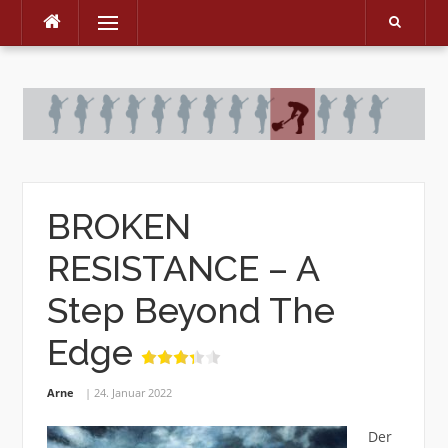
Menu
Skip
to
content
BROKEN
RESISTANCE – A
Step Beyond The
Edge
Arne
24. Januar 2022
Der