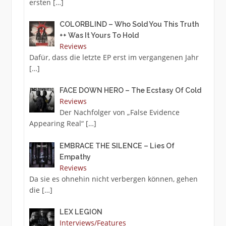
ersten
[…]
COLORBLIND – Who Sold You This Truth
++ Was It Yours To Hold
Reviews
Dafür, dass die letzte EP erst im vergangenen Jahr
[…]
FACE DOWN HERO – The Ecstasy Of Cold
Reviews
Der Nachfolger von „False Evidence
Appearing Real“
[…]
EMBRACE THE SILENCE – Lies Of
Empathy
Reviews
Da sie es ohnehin nicht verbergen können, gehen
die
[…]
LEX LEGION
Interviews/Features