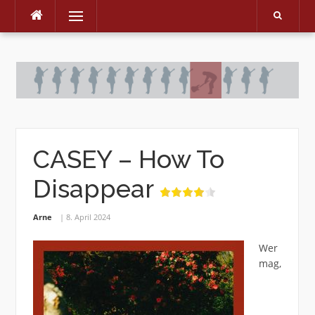
Menu
Skip
to
content
CASEY – How To
Disappear
Arne
8. April 2024
Wer
mag,