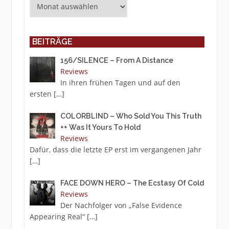
Archiv
BEITRÄGE
156/SILENCE – From A Distance
Reviews
In ihren frühen Tagen und auf den
ersten
[…]
COLORBLIND – Who Sold You This Truth
++ Was It Yours To Hold
Reviews
Dafür, dass die letzte EP erst im vergangenen Jahr
[…]
FACE DOWN HERO – The Ecstasy Of Cold
Reviews
Der Nachfolger von „False Evidence
Appearing Real“
[…]