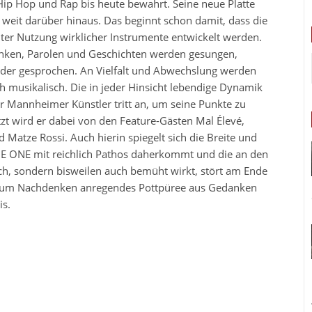
ip Hop und Rap bis heute bewahrt. Seine neue Platte
 weit darüber hinaus. Das beginnt schon damit, dass die
ter Nutzung wirklicher Instrumente entwickelt werden.
nken, Parolen und Geschichten werden gesungen,
oder gesprochen. An Vielfalt und Abwechslung werden
h musikalisch. Die in jeder Hinsicht lebendige Dynamik
er Mannheimer Künstler tritt an, um seine Punkte zu
tzt wird er dabei von den Feature-Gästen Mal Élevé,
Matze Rossi. Auch hierin spiegelt sich die Breite und
ZE ONE mit reichlich Pathos daherkommt und die an den
ch, sondern bisweilen auch bemüht wirkt, stört am Ende
ell zum Nachdenken anregendes Pottpüree aus Gedanken
is.