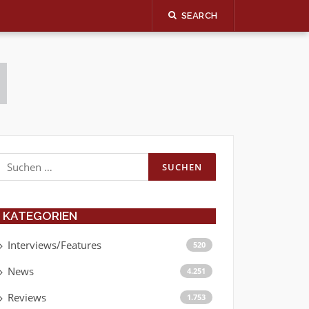
SEARCH
Suchen
nach:
KATEGORIEN
Interviews/Features
520
News
4.251
Reviews
1.753