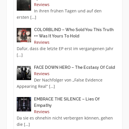
Reviews
In ihren frühen Tagen und auf den
ersten
[…]
COLORBLIND – Who Sold You This Truth
++ Was It Yours To Hold
Reviews
Dafür, dass die letzte EP erst im vergangenen Jahr
[…]
FACE DOWN HERO – The Ecstasy Of Cold
Reviews
Der Nachfolger von „False Evidence
Appearing Real“
[…]
EMBRACE THE SILENCE – Lies Of
Empathy
Reviews
Da sie es ohnehin nicht verbergen können, gehen
die
[…]