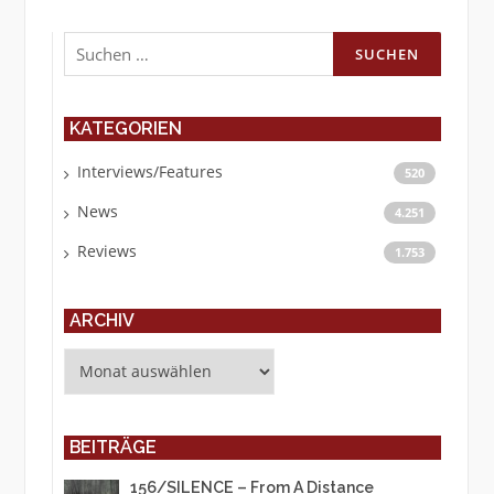
Suchen
nach:
KATEGORIEN
Interviews/Features
520
News
4.251
Reviews
1.753
ARCHIV
Archiv
BEITRÄGE
156/SILENCE – From A Distance