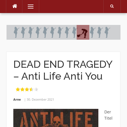
Menu
Skip
to
content
DEAD END TRAGEDY
– Anti Life Anti You
Arne
30. Dezember 2021
Der
Titel