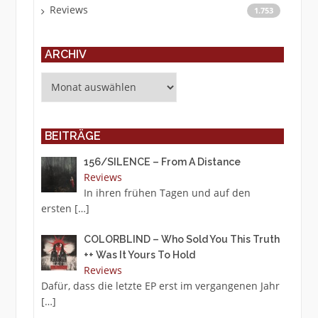
Reviews
1.753
ARCHIV
Archiv
BEITRÄGE
156/SILENCE – From A Distance
Reviews
In ihren frühen Tagen und auf den
ersten
[…]
COLORBLIND – Who Sold You This Truth
++ Was It Yours To Hold
Reviews
Dafür, dass die letzte EP erst im vergangenen Jahr
[…]