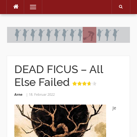
Menu
Skip
to
content
DEAD FICUS – All
Else Failed
Arne
18. Februar 2022
Je