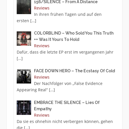
156/SILENCE – From A Distance
Reviews
In ihren frühen Tagen und auf den
ersten
[…]
COLORBLIND – Who Sold You This Truth
++ Was It Yours To Hold
Reviews
Dafür, dass die letzte EP erst im vergangenen Jahr
[…]
FACE DOWN HERO – The Ecstasy Of Cold
Reviews
Der Nachfolger von „False Evidence
Appearing Real“
[…]
EMBRACE THE SILENCE – Lies Of
Empathy
Reviews
Da sie es ohnehin nicht verbergen können, gehen
die
[…]