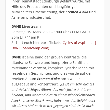
ihrer Heimatstadt Edinburgh gefilmt wurde, mit
Hilfe des Produzenten und langjährigen
Mitarbeiters Graeme Young, der
Etemen Ænka
und
Asheran produziert hat.
DVNE Livestream
Samstag, 19. März 2022 – 1900 Uhr / 6PM GMT /
2pm ET / 11am PT
Sichert euch hier eure Tickets:
Cycles of Asphodel |
DVNE (bandcamp.com)
DVNE
ist eine Band der großen Kontraste, die
titanische Schwere und komplizierte Sanftheit
miteinander verwebt, komplexe lyrische Ideen mit
fesselnden Geschichten, und dies wurde auf dem
zweiten Album
Etemen Ænka
noch weiter
ausgebaut und konzentriert. „
Es ist ein sehr dichtes
und vielschichtiges Album, das mehrfaches Anhören
belohnt, und während dies zu einem wiederkehrenden
Aspekt unserer Musik wird, haben wir das Gefühl, dass
wir dieses Mal noch weiter gegangen sind. Es ist auch