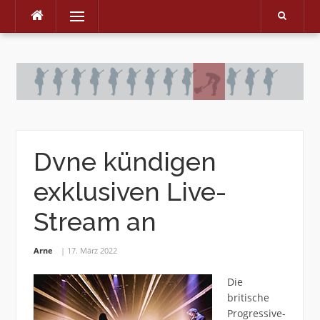
Menu
Skip
to
content
Dvne kündigen
exklusiven Live-
Stream an
Arne
17. März 2022
Die
britische
Progressive-