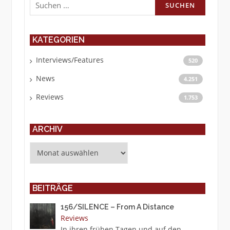
nach:
KATEGORIEN
Interviews/Features
520
News
4.251
Reviews
1.753
ARCHIV
Archiv
BEITRÄGE
156/SILENCE – From A Distance
Reviews
In ihren frühen Tagen und auf den