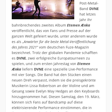
Post-Metal-
Band
DVNE
hat letzes
Jahr ihr
bahnbrechendes zweites Album
Etemen Ænka
veröffentlicht, das von Fans und Presse auf der
ganzen Welt gefeiert wurde, unter anderem wurde
es als „
Anwärter für die beste Metal-Veröffentlichung
des Jahres 2021
“ vom deutschen Fuze-Magazin
bezeichnet. Trotz der globalen Pandemie schafften
es
DVNE
, zwei erfolgreiche Europatourneen zu
spielen, und zum ersten Jahrestag von
Etemen
Ænka
liefern
DVNE
eine spezielle Live-Performance
mit vier Songs. Die Band hat den Stücken einen
neuen Dreh verpasst, indem sie die preisgekrönte
Musikerin Lissa Robertson an der Violine und am
Gesang sowie Evelyn May Hedges an den Keyboards
hinzugenommen hat. Diesen Samstag, den 19. März,
können sich Fans auf Bandcamp auf diese
elektrisierende Performance einstimmen, die in