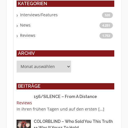
KATEGORIEN
Interviews/Features
520
News
4.251
Reviews
1.753
ARCHIV
Archiv
BEITRÄGE
156/SILENCE – From A Distance
Reviews
In ihren frühen Tagen und auf den ersten
[…]
COLORBLIND – Who Sold You This Truth
++ Was It Yours To Hold