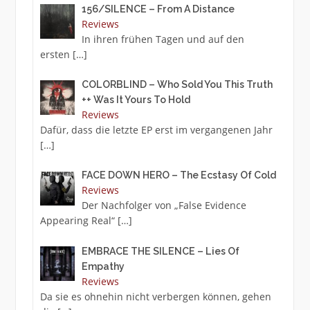
156/SILENCE – From A Distance
Reviews
In ihren frühen Tagen und auf den
ersten
[…]
COLORBLIND – Who Sold You This Truth
++ Was It Yours To Hold
Reviews
Dafür, dass die letzte EP erst im vergangenen Jahr
[…]
FACE DOWN HERO – The Ecstasy Of Cold
Reviews
Der Nachfolger von „False Evidence
Appearing Real“
[…]
EMBRACE THE SILENCE – Lies Of
Empathy
Reviews
Da sie es ohnehin nicht verbergen können, gehen