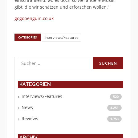
einschränkend, wo es doch so viel andere Musik
gibt, die wir schätzen und erforschen wollen.“
gogopenguin.co.uk
Interviews/Features
CATEGORIES
Suchen
nach:
KATEGORIEN
Interviews/Features
520
News
4.251
Reviews
1.753
ARCHIV