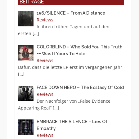
BEITRÄGE
156/SILENCE – From A Distance
Reviews
In ihren frühen Tagen und auf den
ersten
[…]
COLORBLIND – Who Sold You This Truth
++ Was It Yours To Hold
Reviews
Dafür, dass die letzte EP erst im vergangenen Jahr
[…]
FACE DOWN HERO – The Ecstasy Of Cold
Reviews
Der Nachfolger von „False Evidence
Appearing Real“
[…]
EMBRACE THE SILENCE – Lies Of
Empathy
Reviews