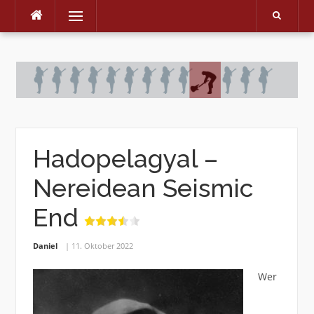
Menu
Skip
to
content
Hadopelagyal –
Nereidean Seismic
End
Daniel
11. Oktober 2022
Wer