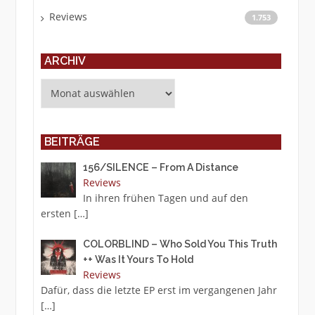
Reviews
1.753
ARCHIV
Archiv
BEITRÄGE
156/SILENCE – From A Distance
Reviews
In ihren frühen Tagen und auf den
ersten
[…]
COLORBLIND – Who Sold You This Truth
++ Was It Yours To Hold
Reviews
Dafür, dass die letzte EP erst im vergangenen Jahr
[…]