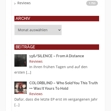
Reviews
1.753
ARCHIV
Archiv
BEITRÄGE
156/SILENCE – From A Distance
Reviews
In ihren frühen Tagen und auf den
ersten
[…]
COLORBLIND – Who Sold You This Truth
++ Was It Yours To Hold
Reviews
Dafür, dass die letzte EP erst im vergangenen Jahr
[…]