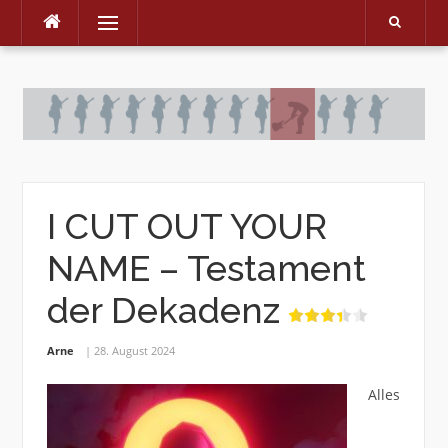
Menu
Skip
to
content
I CUT OUT YOUR
NAME – Testament
der Dekadenz
Arne
28. August 2024
Alles