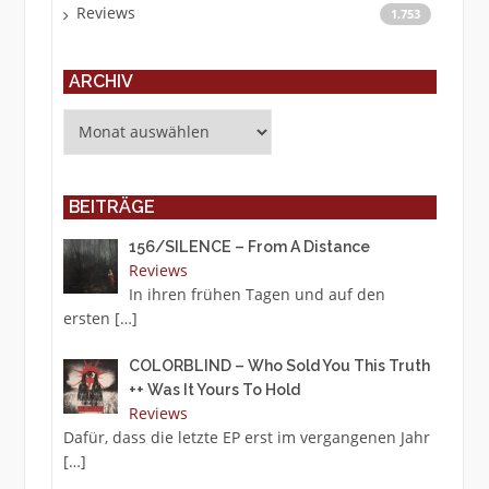
Reviews
1.753
ARCHIV
Archiv
BEITRÄGE
156/SILENCE – From A Distance
Reviews
In ihren frühen Tagen und auf den
ersten
[…]
COLORBLIND – Who Sold You This Truth
++ Was It Yours To Hold
Reviews
Dafür, dass die letzte EP erst im vergangenen Jahr
[…]