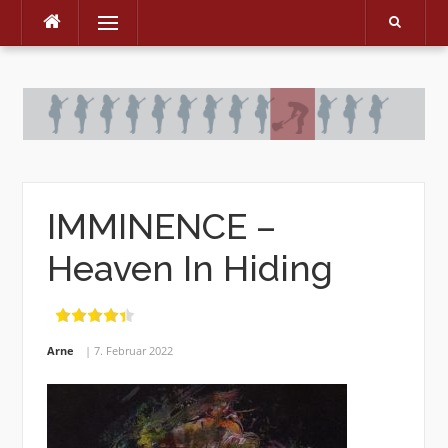
Menu
Skip
to
content
IMMINENCE –
Heaven In Hiding
Arne
7. Februar 2022