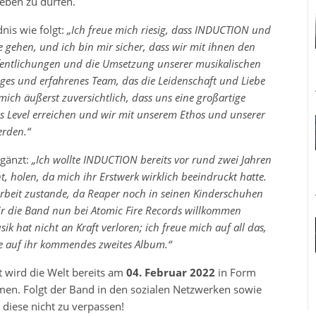
eben zu dürfen.
is wie folgt:
„Ich freue mich riesig, dass INDUCTION und
 gehen, und ich bin mir sicher, dass wir mit ihnen den
fentlichungen und die Umsetzung unserer musikalischen
ges und erfahrenes Team, das die Leidenschaft und Liebe
mich äußerst zuversichtlich, dass uns eine großartige
s Level erreichen und wir mit unserem Ethos und unserer
erden.“
gänzt:
„Ich wollte INDUCTION bereits vor rund zwei Jahren
 holen, da mich ihr Erstwerk wirklich beeindruckt hatte.
rbeit zustande, da Reaper noch in seinen Kinderschuhen
wir die Band nun bei Atomic Fire Records willkommen
k hat nicht an Kraft verloren; ich freue mich auf all das,
e auf ihr kommendes zweites Album.“
t wird die Welt bereits am
04. Februar 2022
in Form
n. Folgt der Band in den sozialen Netzwerken sowie
diese nicht zu verpassen!