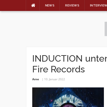
NEWS
REVIEWS
INTERVIE
Skip
to
content
INDUCTION unter
Fire Records
Arne
10. Januar 2022