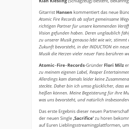
Kian Kiesling
(Schlagzeug) besteht, bekanntg
Gitarrist
Hansen
kommentiert das neue Bündn
Atomic Fire Records ab sofort gemeinsame Wege
richtigen Partner für unsere kommenden Veröf
Vision gefunden haben. Deren unglaublich fähi
zu unserer Musik genauso lebt wie wir, stimmt 
Zukunft bevorsteht, in der INDUCTION ein neue
Musik die Herzen vieler neuer Fans berühren w
Atomic
–
Fire
–
Records
-Gründer
Flori Milz
er
zu meinem eigenen Label, Reaper Entertainment,
Allerdings kam damals leider keine Zusammena
steckte. Daher bin ich umso glücklicher, dass 
heißen können. Meine Begeisterung für ihre Musi
was uns bevorsteht, und natürlich insbesonder
Das erste Ergebnis dieser neuen Partnerschaf
der neuen Single
‚Sacrifice‘
zu hören bekomme
auf Euren Lieblingsstreamingplattformen, um 