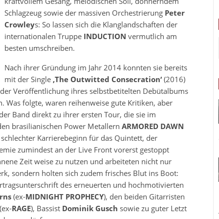
kraftvollem Gesang, melodischen Soli, donnerndem
Schlagzeug sowie der massiven Orchestrierung
Peter
Crowley
s: So lassen sich die Klanglandschaften der
internationalen Truppe
INDUCTION
vermutlich am
besten umschreiben.
Nach ihrer Gründung im Jahr 2014 konnten sie bereits
mit der Single
‚The Outwitted Consecration‘
(2016)
 der Veröffentlichung ihres selbstbetitelten Debütalbums
n. Was folgte, waren reihenweise gute Kritiken, aber
r Band direkt zu ihrer ersten Tour, die sie im
en brasilianischen Power Metallern
ARMORED DAWN
schlechter Karrierebeginn für das Quintett, der
mie zumindest an der Live Front vorerst gestoppt
ene Zeit weise zu nutzen und arbeiteten nicht nur
, sondern holten sich zudem frisches Blut ins Boot:
ertragsunterschrift des erneuerten und hochmotivierten
rns
(ex-
MIDNIGHT PROPHECY
), den beiden Gitarristen
(ex-
RAGE
), Bassist
Dominik Gusch
sowie zu guter Letzt