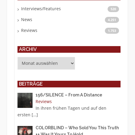
Interviews/Features
520
News
4.251
Reviews
1.753
ARCHIV
Archiv
BEITRÄGE
156/SILENCE – From A Distance
Reviews
In ihren frühen Tagen und auf den
ersten
[…]
COLORBLIND – Who Sold You This Truth
++ Was It Yours To Hold