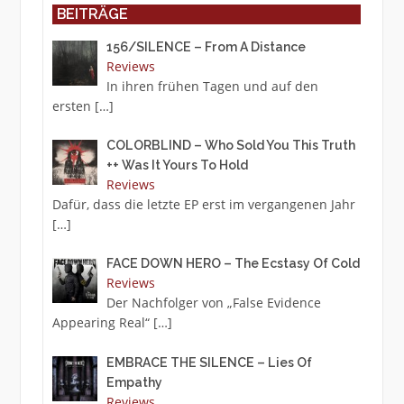
BEITRÄGE
156/SILENCE – From A Distance
Reviews
In ihren frühen Tagen und auf den
ersten
[…]
COLORBLIND – Who Sold You This Truth
++ Was It Yours To Hold
Reviews
Dafür, dass die letzte EP erst im vergangenen Jahr
[…]
FACE DOWN HERO – The Ecstasy Of Cold
Reviews
Der Nachfolger von „False Evidence
Appearing Real“
[…]
EMBRACE THE SILENCE – Lies Of
Empathy
Reviews