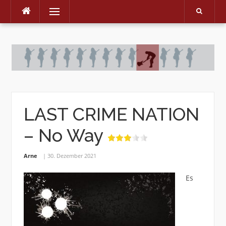
Menu
Skip
to
content
LAST CRIME NATION
– No Way
Arne
30. Dezember 2021
Es