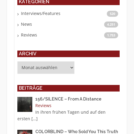
KATEGORIEN
Interviews/Features
520
News
4.251
Reviews
1.753
ARCHIV
Archiv
BEITRÄGE
156/SILENCE – From A Distance
Reviews
In ihren frühen Tagen und auf den
ersten
[…]
COLORBLIND – Who Sold You This Truth