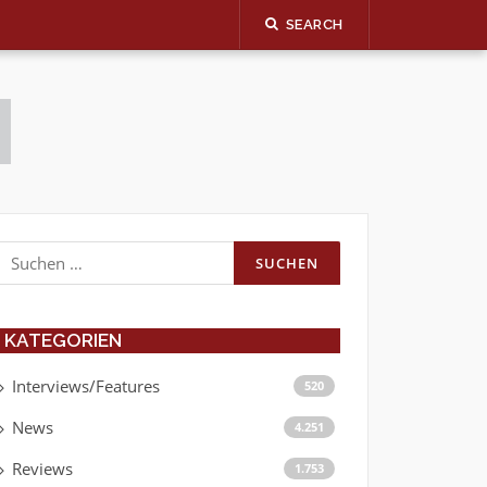
SEARCH
Suchen
nach:
KATEGORIEN
Interviews/Features
520
News
4.251
Reviews
1.753