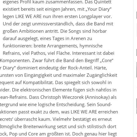
eigenes Profil kaum zusammenfassen. Das Quintett
existiert bereits seit einigen Jahren, mit „Your Diary“
legen LIKE WE ARE nun ihren ersten Longplayer vor.
Und der zeigt unmissverständlich, dass die Band mit
großen Ambitionen antritt. Die Songs sind hörbar
darauf ausgelegt, eines Tages in Arenen zu
funktionieren: breite Arrangements, hymnische
Refrains, viel Pathos, viel Fläche. Interessant ist dabei
-Komponenten. Zwar führt die Band den Begriff „Core“
 Diary“ dominiert eindeutig der Rock-Anteil. Härte,
unsten von Eingängigkeit und maximaler Zugänglichkeit
quent auf Kompatibilität. Das spiegelt sich sowohl in
ider. Die elektronischen Elemente fügen sich nahtlos in
lean-Refrains. Dass Christoph Wieczorek (Annisokay) als
ntergrund wie eine logische Entscheidung. Sein Sound-
uktionen passt exakt zu dem, was LIKE WE ARE erreichen
ecrets‘ überrascht kaum. Vielmehr bestätigt es erneut
mögliche Breitenwirkung setzt und sich stilistisch dort
ock, Pop und Core am größten ist. Doch genau hier liegt