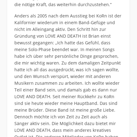
die nötige Kraft, das weiterhin durchzustehen.“
Anders als 2005 nach dem Ausstieg bei KoRn ist der
Kalifornier wiederum in einem Band-Gefüge und
nicht im Alleingang aktiv. Den Schritt hin zur
Gründung von LOVE AND DEATH ist Brian einst
bewusst gegangen: „Ich hatte das Gefühl, dass
meine Solo-Phase beendet war. In meinen Songs
habe ich über sehr persönliche Dinge gesprochen,
die mir wichtig waren. Zu dem damaligen Zeitpunkt
hatte ich all das ausgedrückt, was ich sagen wollte,
und den Wunsch verspürt, wieder mit anderen
Musikern zusammen zu arbeiten. Ich wollte wieder
Teil einer Band sein, und damals gab es dann nur
LOVE AND DEATH. Seit meiner Rückkehr zu KoRn
sind sie heute wieder meine Hauptband. Das sind
meine Brüder. Diese Band ist meine große Liebe.
Dennoch möchte ich von Zeit zu Zeit auch als
Sänger aktiv sein. Die Möglichkeit dazu bietet mir
LOVE AND DEATH, dass mein anderes kreatives
Outlet ist. Die anderen Mitglieder von KoRn haben