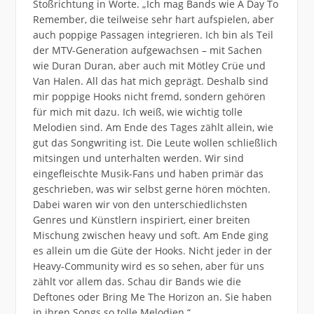
Stoßrichtung in Worte. „Ich mag Bands wie A Day To
Remember, die teilweise sehr hart aufspielen, aber
auch poppige Passagen integrieren. Ich bin als Teil
der MTV-Generation aufgewachsen – mit Sachen
wie Duran Duran, aber auch mit Mötley Crüe und
Van Halen. All das hat mich geprägt. Deshalb sind
mir poppige Hooks nicht fremd, sondern gehören
für mich mit dazu. Ich weiß, wie wichtig tolle
Melodien sind. Am Ende des Tages zählt allein, wie
gut das Songwriting ist. Die Leute wollen schließlich
mitsingen und unterhalten werden. Wir sind
eingefleischte Musik-Fans und haben primär das
geschrieben, was wir selbst gerne hören möchten.
Dabei waren wir von den unterschiedlichsten
Genres und Künstlern inspiriert, einer breiten
Mischung zwischen heavy und soft. Am Ende ging
es allein um die Güte der Hooks. Nicht jeder in der
Heavy-Community wird es so sehen, aber für uns
zählt vor allem das. Schau dir Bands wie die
Deftones oder Bring Me The Horizon an. Sie haben
in ihren Songs so tolle Melodien.“