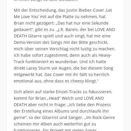
Mit der Entscheidung, das Justin Bieber-Cover ,Let
Me Love You‘ mit auf die Platte zu nehmen, hat
Brian nicht gezögert: „Das hat nur eine Sekunde
gedauert“, gibt es zu. „J.R. Bareis, der bei LOVE AND
DEATH Gitarre spielt und auch singt, hat mir eine
Demo-Version des Songs mit der Bitte geschickt,
mich über seinen Vorschlag nicht lustig zu machen.
Ich habe sofort zugestimmt, denn auch als Heavy-
Track funktioniert es wunderbar. Und ich hatte
direkt Lacey Sturm vor Augen, die bei diesem Song
mitgewirkt hat. Das Cover mit ihr fällt so herrlich
emotional aus, ohne dass es cheesy klingt.“
Sich allein auf starke Einzel-Tracks zu fokussieren,
kommt für Brian „Head“ Welch und LOVE AND
DEATH aber nicht in Frage: „Ich liebe den Prozess
der Erstellung eines Albums und durchlaufe ihn
gerne“, so der Gitarrist und Sänger. „Im Rock-Genre
scheinen mir Alben auch weiterhin gut zu
funktionieren. Ein Projekt mit vielen Songs