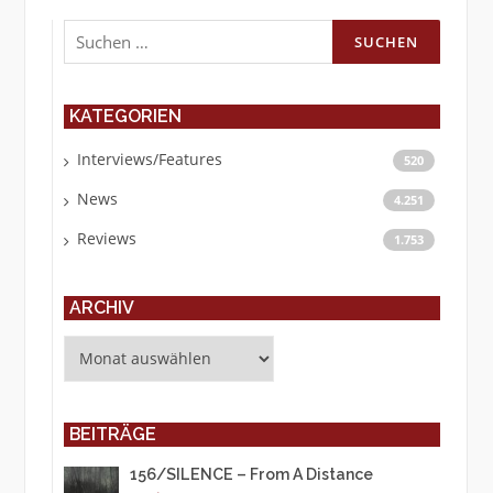
Suchen
nach:
KATEGORIEN
Interviews/Features
520
News
4.251
Reviews
1.753
ARCHIV
Archiv
BEITRÄGE
156/SILENCE – From A Distance