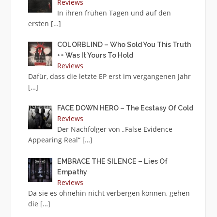
Reviews
In ihren frühen Tagen und auf den
ersten
[…]
COLORBLIND – Who Sold You This Truth
++ Was It Yours To Hold
Reviews
Dafür, dass die letzte EP erst im vergangenen Jahr
[…]
FACE DOWN HERO – The Ecstasy Of Cold
Reviews
Der Nachfolger von „False Evidence
Appearing Real“
[…]
EMBRACE THE SILENCE – Lies Of
Empathy
Reviews
Da sie es ohnehin nicht verbergen können, gehen
die
[…]