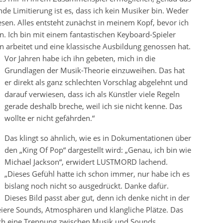
de Limitierung ist es, dass ich kein Musiker bin. Weder
esen. Alles entsteht zunächst in meinem Kopf, bevor ich
en. Ich bin mit einem fantastischen Keyboard-Spieler
 arbeitet und eine klassische Ausbildung genossen hat.
Vor Jahren habe ich ihn gebeten, mich in die
Grundlagen der Musik-Theorie einzuweihen. Das hat
er direkt als ganz schlechten Vorschlag abgelehnt und
darauf verwiesen, dass ich als Künstler viele Regeln
gerade deshalb breche, weil ich sie nicht kenne. Das
wollte er nicht gefährden.“
Das klingt so ähnlich, wie es in Dokumentationen über
den „King Of Pop“ dargestellt wird: „Genau, ich bin wie
Michael Jackson“, erwidert LUSTMORD lachend.
„Dieses Gefühl hatte ich schon immer, nur habe ich es
bislang noch nicht so ausgedrückt. Danke dafür.
Dieses Bild passt aber gut, denn ich denke nicht in der
eiere Sounds, Atmosphären und klangliche Plätze. Das
 ich eine Trennung zwischen Musik und Sounds