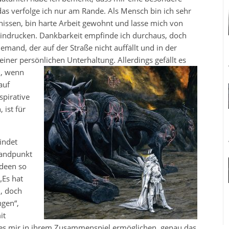
as verfolge ich nur am Rande. Als Mensch bin ich sehr
issen, bin harte Arbeit gewohnt und lasse mich von
ndrucken. Dankbarkeit empfinde ich durchaus, doch
emand, der auf der Straße nicht auffällt und in der
er persönlichen Unterhaltung. Allerdings gefällt es
, wenn
auf
spirative
 ist für
indet
tandpunkt
Ideen so
„Es hat
, doch
ngen“,
it
 es mir in ihrem Zusammenspiel ermöglichen, genau das