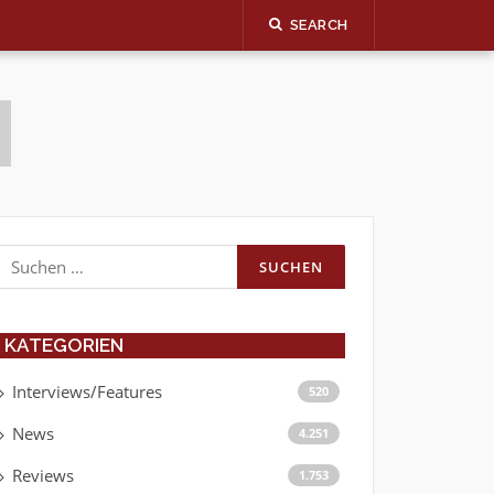
SEARCH
Suchen
nach:
KATEGORIEN
Interviews/Features
520
News
4.251
Reviews
1.753