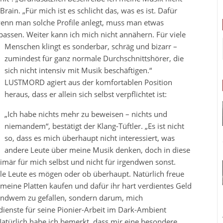
rain. „Für mich ist es schlicht das, was es ist. Dafür
wenn man solche Profile anlegt, muss man etwas
 passen. Weiter kann ich mich nicht
annähern. Für viele
Menschen klingt es sonderbar, schräg und bizarr –
zumindest für ganz normale Durchschnittshörer, die
sich nicht intensiv mit Musik beschäftigen.“
LUSTMORD agiert aus der komfortablen Position
heraus, dass er allein sich selbst verpflichtet ist:
„Ich habe nichts mehr zu beweisen – nichts und
niemandem“, bestätigt der Klang-Tüftler. „Es ist nicht
so, dass es mich überhaupt nicht interessiert, was
andere Leute über meine Musik denken, doch in diese
primär für mich selbst und nicht für irgendwen sonst.
iele Leute es mögen oder ob überhaupt. Natürlich freue
 meine Platten kaufen und dafür ihr hart verdientes Geld
gendwem zu gefallen, sondern darum, mich
ienste für seine Pionier-Arbeit im Dark-Ambient
Natürlich habe ich bemerkt, dass mir eine besondere