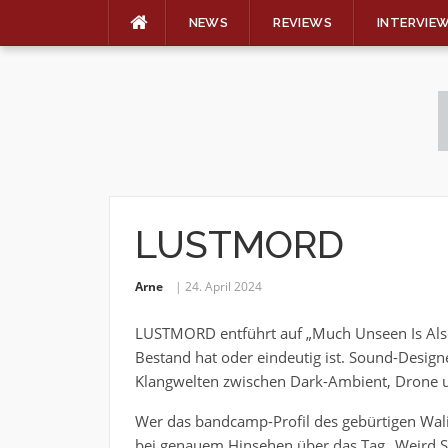
NEWS
REVIEWS
INTERVIE
Skip
to
content
LUSTMORD
Arne
24. April 2024
LUSTMORD entführt auf „Much Unseen Is Also H
Bestand hat oder eindeutig ist. Sound-Design
Klangwelten zwischen Dark-Ambient, Drone u
Wer das bandcamp-Profil des gebürtigen Walise
bei genauem Hinsehen über das Tag „Weird Sh