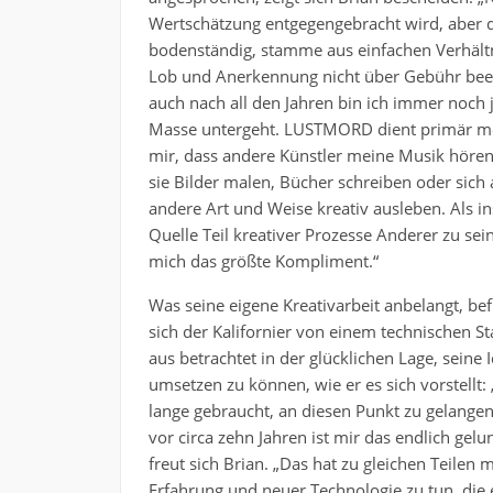
Wertschätzung entgegengebracht wird, aber d
bodenständig, stamme aus einfachen Verhältn
Lob und Anerkennung nicht über Gebühr beei
auch nach all den Jahren bin ich immer noch j
Masse untergeht. LUSTMORD dient primär mein
mir, dass andere Künstler
meine Musik hören
sie Bilder malen, Bücher schreiben oder sich 
andere Art und Weise kreativ ausleben. Als in
Quelle Teil kreativer Prozesse Anderer zu sein,
mich das größte Kompliment.“
Was seine eigene Kreativarbeit anbelangt, bef
sich der Kalifornier von einem technischen S
aus betrachtet in der glücklichen Lage, seine 
umsetzen zu können, wie er es sich vorstellt: 
lange gebraucht, an diesen Punkt zu gelangen
vor circa zehn Jahren ist mir das endlich gelu
freut sich Brian. „Das hat zu gleichen Teilen m
Erfahrung und neuer Technologie zu tun, die