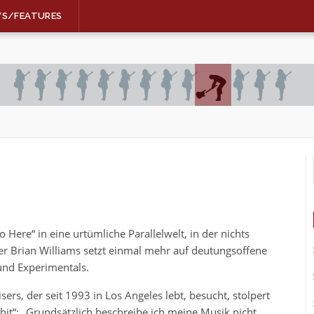
WS/FEATURES
ere“ in eine urtümliche Parallelwelt, in der nichts
er Brian Williams setzt einmal mehr auf deutungsoffene
nd Experimentals.
rs, der seit 1993 in Los Angeles lebt, besucht, stolpert
it“: „Grundsätzlich beschreibe ich meine Musik nicht