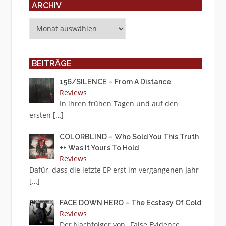
ARCHIV
Archiv
BEITRÄGE
156/SILENCE – From A Distance
Reviews
In ihren frühen Tagen und auf den
ersten
[…]
COLORBLIND – Who Sold You This Truth
++ Was It Yours To Hold
Reviews
Dafür, dass die letzte EP erst im vergangenen Jahr
[…]
FACE DOWN HERO – The Ecstasy Of Cold
Reviews
Der Nachfolger von „False Evidence