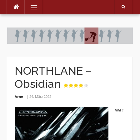
Menu
Skip
to
content
NORTHLANE –
Obsidian
Arne
24. März 2022
Wer