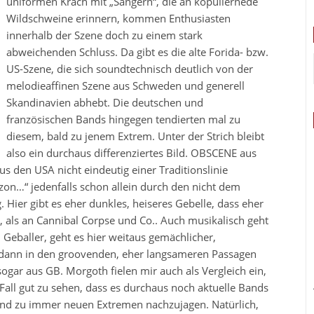
uniformen Krach mit „Sängern“, die an kopuliernede
Wildschweine erinnern, kommen Enthusiasten
innerhalb der Szene doch zu einem stark
abweichenden Schluss. Da gibt es die alte Forida- bzw.
US-Szene, die sich soundtechnisch deutlich von der
melodieaffinen Szene aus Schweden und generell
Skandinavien abhebt. Die deutschen und
französischen Bands hingegen tendierten mal zu
diesem, bald zu jenem Extrem. Unter der Strich bleibt
also ein durchaus differenziertes Bild. OBSCENE aus
aus den USA nicht eindeutig einer Traditionslinie
on…“ jedenfalls schon allein durch den nicht dem
ier gibt es eher dunkles, heiseres Gebelle, dass eher
als an Cannibal Corpse und Co.. Auch musikalisch geht
Geballer, geht es hier weitaus gemächlicher,
dann in den groovenden, eher langsameren Passagen
ogar aus GB. Morgoth fielen mir auch als Vergleich ein,
Fall gut zu sehen, dass es durchaus noch aktuelle Bands
end zu immer neuen Extremen nachzujagen. Natürlich,