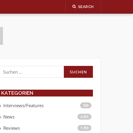
SEARCH
Suchen
nach:
KATEGORIEN
Interviews/Features
520
News
4.251
Reviews
1.753