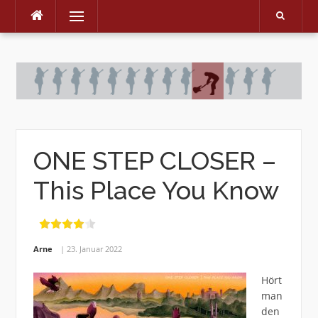
Menu
Skip
to
content
ONE STEP CLOSER –
This Place You Know
Arne
23. Januar 2022
Hört
man
den