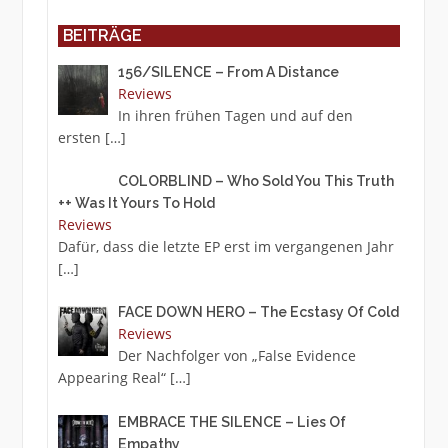
BEITRÄGE
156/SILENCE – From A Distance
Reviews
In ihren frühen Tagen und auf den
ersten
[…]
COLORBLIND – Who Sold You This Truth
++ Was It Yours To Hold
Reviews
Dafür, dass die letzte EP erst im vergangenen Jahr
[…]
FACE DOWN HERO – The Ecstasy Of Cold
Reviews
Der Nachfolger von „False Evidence
Appearing Real“
[…]
EMBRACE THE SILENCE – Lies Of
Empathy