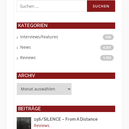
Suchen
nach:
KATEGORIEN
Interviews/Features
520
News
4.251
Reviews
1.753
ARCHIV
Archiv
BEITRÄGE
156/SILENCE – From A Distance
Reviews