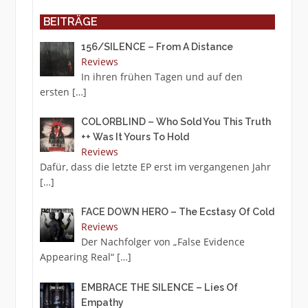
BEITRÄGE
156/SILENCE – From A Distance
Reviews
In ihren frühen Tagen und auf den
ersten
[…]
COLORBLIND – Who Sold You This Truth
++ Was It Yours To Hold
Reviews
Dafür, dass die letzte EP erst im vergangenen Jahr
[…]
FACE DOWN HERO – The Ecstasy Of Cold
Reviews
Der Nachfolger von „False Evidence
Appearing Real“
[…]
EMBRACE THE SILENCE – Lies Of
Empathy