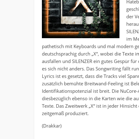
Hatebr
gesch
der V
herau
SILEN
im Met
pathetisch mit Keyboards und mal modern get
deutschsprachig durch „X“, wobei die Texte i
ausfallen und SILENZER ein gutes Gespür für
es sich nicht anders. Das Songwriting fällt 
Lyrics ist es gesetzt, dass die Tracks viel 
zusätzlich bemühte Breitwand-Feeling ist Be
Identifikationspotenzial ist breit. Die NuCo
diesbezüglich ebenso in die Karten wie die a
Texte. Das Zweitwerk „X“ ist in jeder Hinsich
zeitgemäß produziert.
(Drakkar)