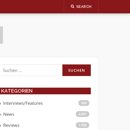
SEARCH
Suchen
nach:
KATEGORIEN
Interviews/Features
520
News
4.251
Reviews
1.753