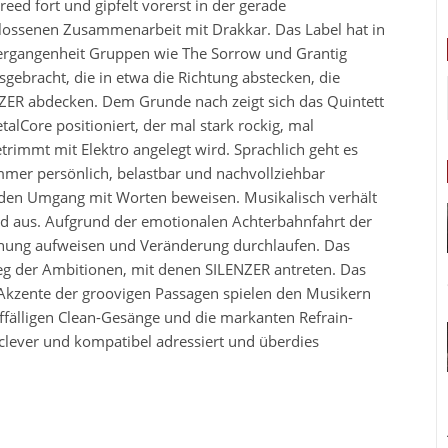
eed fort und gipfelt vorerst in der gerade
lossenen Zusammenarbeit mit Drakkar. Das Label hat in
ergangenheit Gruppen wie The Sorrow und Grantig
sgebracht, die in etwa die Richtung abstecken, die
ZER abdecken. Dem Grunde nach zeigt sich das Quintett
alCore positioniert, der mal stark rockig, mal
rimmt mit Elektro angelegt wird. Sprachlich geht es
mmer persönlich, belastbar und nachvollziehbar
 den Umgang mit Worten beweisen. Musikalisch verhält
rund aus. Aufgrund der emotionalen Achterbahnfahrt der
Spannung aufweisen und Veränderung durchlaufen. Das
leg der Ambitionen, mit denen SILENZER antreten. Das
re-Akzente der groovigen Passagen spielen den Musikern
uffälligen Clean-Gesänge und die markanten Refrain-
t clever und kompatibel adressiert und überdies