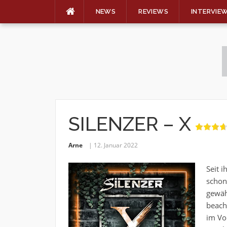
NEWS
REVIEWS
INTERVIE
Skip
to
content
SILENZER – X
Arne
12. Januar 2022
Seit 
schon
gewäh
beach
im Vo