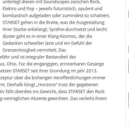
unterlegt diesen mit Soundscapes zwischen Rock,
Elektro und Pop – jeweils futuristisch, opulent und
bombastisch aufgeladen oder zumindest so schattiert.
STARSET gehen in die Breite, was die Ausgestaltung
ihrer Stücke anbelangt. Synthie-durchsetzt und leicht
düster geht es in einer Klang-Kosmos, der die
Gedanken schweifen lässt und ein Gefühl der
Grenzenlosigkeit vermittelt. Das
ähr und ist integraler Bestandteil des
s, Ohio. Für die eingängigen, erinnerbaren Gesänge
 setzen STARSET seit ihrer Gründung im Jahr 2013.
ezeptur über die bisherigen Veröffentlichungen immer
t. Deshalb klingt „Horizons“ trotz der gegebenen
itiv fällt überdies ins Gewicht, dass STARSET den Rock
ig-verträglichen Akzente gewichten. Das verleiht ihrem