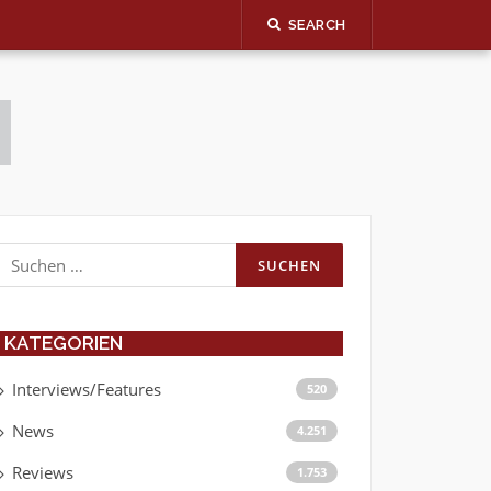
SEARCH
Suchen
nach:
KATEGORIEN
Interviews/Features
520
News
4.251
Reviews
1.753