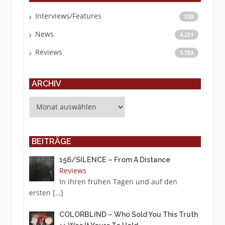
Interviews/Features
520
News
4.251
Reviews
1.753
ARCHIV
Archiv
BEITRÄGE
156/SILENCE – From A Distance
Reviews
In ihren frühen Tagen und auf den
ersten
[…]
COLORBLIND – Who Sold You This Truth