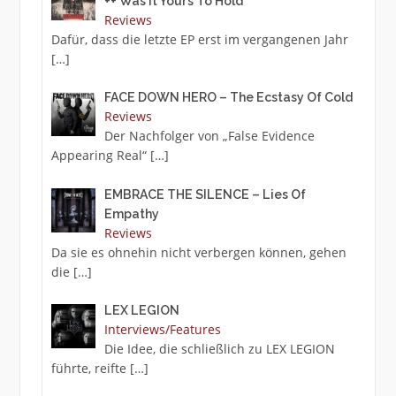
++ Was It Yours To Hold
Reviews
Dafür, dass die letzte EP erst im vergangenen Jahr
[…]
FACE DOWN HERO – The Ecstasy Of Cold
Reviews
Der Nachfolger von „False Evidence
Appearing Real“
[…]
EMBRACE THE SILENCE – Lies Of
Empathy
Reviews
Da sie es ohnehin nicht verbergen können, gehen
die
[…]
LEX LEGION
Interviews/Features
Die Idee, die schließlich zu LEX LEGION
führte, reifte
[…]