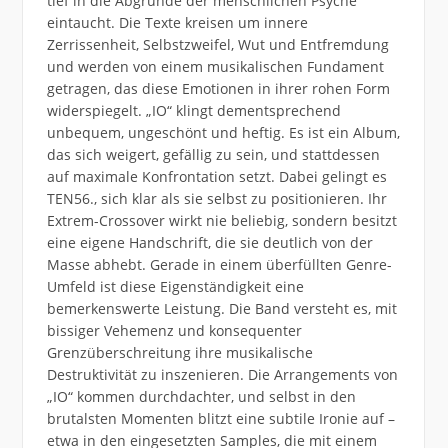
tief in die Abgründe der menschlichen Psyche
eintaucht. Die Texte kreisen um innere
Zerrissenheit, Selbstzweifel, Wut und Entfremdung
und werden von einem musikalischen Fundament
getragen, das diese Emotionen in ihrer rohen Form
widerspiegelt. „IO“ klingt dementsprechend
unbequem, ungeschönt und heftig. Es ist ein Album,
das sich weigert, gefällig zu sein, und stattdessen
auf maximale Konfrontation setzt. Dabei gelingt es
TEN56., sich klar als sie selbst zu positionieren. Ihr
Extrem-Crossover wirkt nie beliebig, sondern besitzt
eine eigene Handschrift, die sie deutlich von der
Masse abhebt. Gerade in einem überfüllten Genre-
Umfeld ist diese Eigenständigkeit eine
bemerkenswerte Leistung. Die Band versteht es, mit
bissiger Vehemenz und konsequenter
Grenzüberschreitung ihre musikalische
Destruktivität zu inszenieren. Die Arrangements von
„IO“ kommen durchdachter, und selbst in den
brutalsten Momenten blitzt eine subtile Ironie auf –
etwa in den eingesetzten Samples, die mit einem