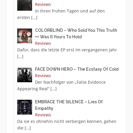
Reviews
In ihren frühen Tagen und auf den
ersten
[…]
COLORBLIND – Who Sold You This Truth
++ Was It Yours To Hold
Reviews
Dafür, dass die letzte EP erst im vergangenen Jahr
[…]
FACE DOWN HERO – The Ecstasy Of Cold
Reviews
Der Nachfolger von „False Evidence
Appearing Real“
[…]
EMBRACE THE SILENCE – Lies Of
Empathy
Reviews
Da sie es ohnehin nicht verbergen können, gehen
die
[…]