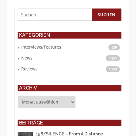
Suchen
nach:
KATEGORIEN
Interviews/Features
520
News
4.251
Reviews
1.753
ARCHIV
Archiv
BEITRÄGE
156/SILENCE – From A Distance