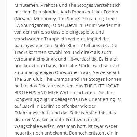
Minutemen, Firehose und The Stooges versteht sich
mit dem Duo blendet. Auch Produzent Jack Endino
(Nirvana, Mudhoney, The Sonics, Screaming Trees,
L7, Soundgarden) ist bei „Devil In Berlin“ wieder mit
von der Partie, so dass die eingespielte und
verschworene Truppe ein weiteres Kapitel des
bauchgesteuerten Punk’n’Blues’n’Roll umsetzt. Die
Tracks kommen sowohl roh und direkt als auch
verdammt eingängig und Hit-verdächtig. Es knarzt
und kratzt durchaus, doch alle Stücke wachsen sich
zu unnachgiebigen Ohrwürmern aus. Verweise auf
The Gun Club, The Cramps und The Stooges können
helfen, das Feld abzustecken, das THE CUTTHROAT
BROTHERS AND MIKE WATT bearbeiten. Die dem
Songwriting zugrundeliegende Live-Orientierung ist
auf „Devil In Berlin“ so offenbar wie der
Erfahrungsschatz und das Selbstverständnis, das
die drei Musiker und ihr Produzent in die
Waagschale werfen. Was man hört, ist zwar weder
neuartig noch unbekannt. Dennoch entsteht ein in