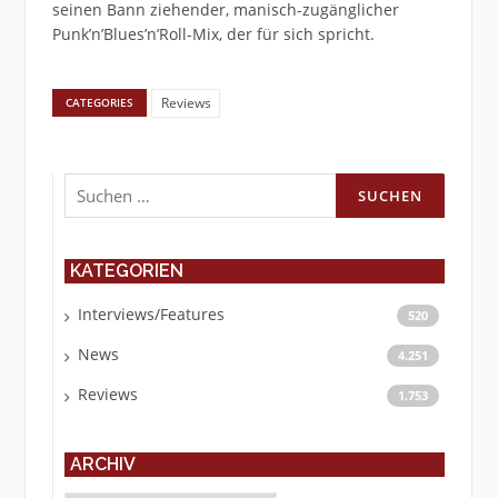
seinen Bann ziehender, manisch-zugänglicher
Punk’n’Blues’n’Roll-Mix, der für sich spricht.
Reviews
CATEGORIES
Suchen
nach:
KATEGORIEN
Interviews/Features
520
News
4.251
Reviews
1.753
ARCHIV