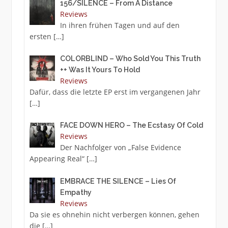
156/SILENCE – From A Distance
Reviews
In ihren frühen Tagen und auf den
ersten
[…]
COLORBLIND – Who Sold You This Truth
++ Was It Yours To Hold
Reviews
Dafür, dass die letzte EP erst im vergangenen Jahr
[…]
FACE DOWN HERO – The Ecstasy Of Cold
Reviews
Der Nachfolger von „False Evidence
Appearing Real“
[…]
EMBRACE THE SILENCE – Lies Of
Empathy
Reviews
Da sie es ohnehin nicht verbergen können, gehen
die
[…]