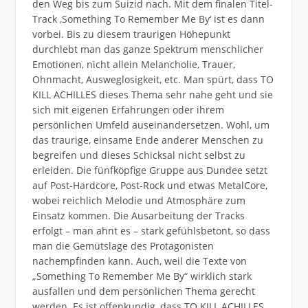
den Weg bis zum Suizid nach. Mit dem finalen Titel-
Track ,Something To Remember Me By‘ ist es dann
vorbei. Bis zu diesem traurigen Höhepunkt
durchlebt man das ganze Spektrum menschlicher
Emotionen, nicht allein Melancholie, Trauer,
Ohnmacht, Ausweglosigkeit, etc. Man spürt, dass TO
KILL ACHILLES dieses Thema sehr nahe geht und sie
sich mit eigenen Erfahrungen oder ihrem
persönlichen Umfeld auseinandersetzen. Wohl, um
das traurige, einsame Ende anderer Menschen zu
begreifen und dieses Schicksal nicht selbst zu
erleiden. Die fünfköpfige Gruppe aus Dundee setzt
auf Post-Hardcore, Post-Rock und etwas MetalCore,
wobei reichlich Melodie und Atmosphäre zum
Einsatz kommen. Die Ausarbeitung der Tracks
erfolgt – man ahnt es – stark gefühlsbetont, so dass
man die Gemütslage des Protagonisten
nachempfinden kann. Auch, weil die Texte von
„Something To Remember Me By“ wirklich stark
ausfallen und dem persönlichen Thema gerecht
werden. Es ist offenkundig, dass TO KILL ACHILLES