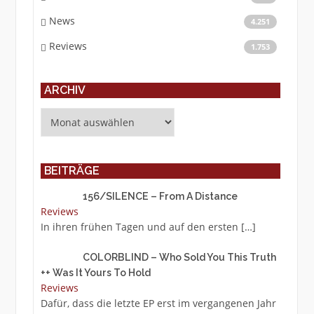
News
4.251
Reviews
1.753
ARCHIV
Archiv
BEITRÄGE
156/SILENCE – From A Distance
Reviews
In ihren frühen Tagen und auf den ersten
[…]
COLORBLIND – Who Sold You This Truth
++ Was It Yours To Hold
Reviews
Dafür, dass die letzte EP erst im vergangenen Jahr