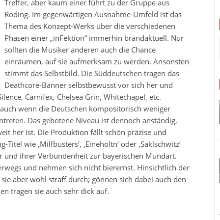
Treffer, aber kaum einer führt zu der Gruppe aus
Roding. Im gegenwärtigen Ausnahme-Umfeld ist das
Thema des Konzept-Werks über die verschiedenen
Phasen einer „inFektion“ immerhin brandaktuell. Nur
sollten die Musiker anderen auch die Chance
einräumen, auf sie aufmerksam zu werden. Ansonsten
stimmt das Selbstbild. Die Süddeutschen tragen das
Deathcore-Banner selbstbewusst vor sich her und
lence, Carnifex, Chelsea Grin, Whitechapel, etc.
es, auch wenn die Deutschen kompositorisch weniger
ntreten. Das gebotene Niveau ist dennoch anständig,
t her ist. Die Produktion fällt schön präzise und
Titel wie ,Milfbusters‘, ,Eineholtn‘ oder ,Saklschwitz‘
 und ihrer Verbundenheit zur bayerischen Mundart.
wegs und nehmen sich nicht bierernst. Hinsichtlich der
sie aber wohl straff durch; gönnen sich dabei auch den
en tragen sie auch sehr dick auf.