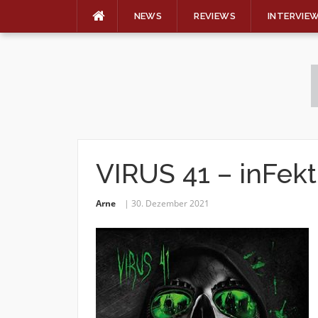
NEWS
REVIEWS
INTERVIE
Skip
to
content
VIRUS 41 – inFekt
Arne
30. Dezember 2021