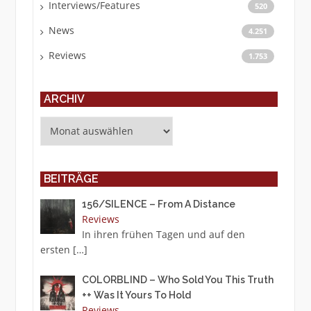
Interviews/Features
520
News
4.251
Reviews
1.753
ARCHIV
Archiv
BEITRÄGE
156/SILENCE – From A Distance
Reviews
In ihren frühen Tagen und auf den
ersten
[…]
COLORBLIND – Who Sold You This Truth
++ Was It Yours To Hold
Reviews