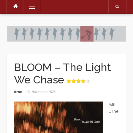
Menu
Skip
to
content
BLOOM – The Light
We Chase
Arne
3. November 2025
Mit
„The