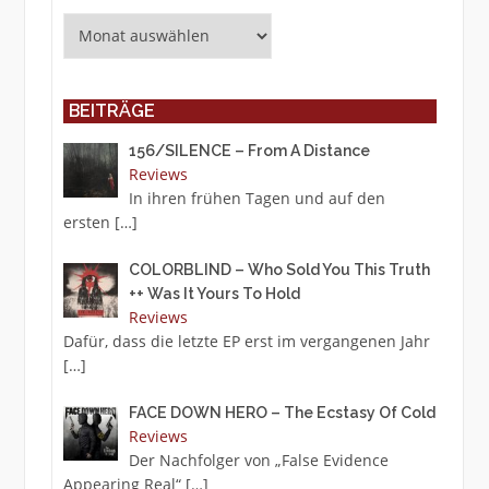
Archiv
BEITRÄGE
156/SILENCE – From A Distance
Reviews
In ihren frühen Tagen und auf den
ersten
[…]
COLORBLIND – Who Sold You This Truth
++ Was It Yours To Hold
Reviews
Dafür, dass die letzte EP erst im vergangenen Jahr
[…]
FACE DOWN HERO – The Ecstasy Of Cold
Reviews
Der Nachfolger von „False Evidence
Appearing Real“
[…]