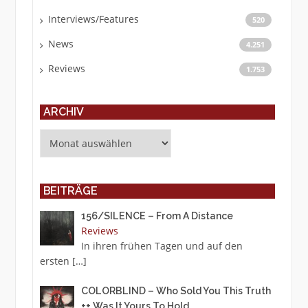
Interviews/Features
520
News
4.251
Reviews
1.753
ARCHIV
Archiv
BEITRÄGE
156/SILENCE – From A Distance
Reviews
In ihren frühen Tagen und auf den
ersten
[…]
COLORBLIND – Who Sold You This Truth
++ Was It Yours To Hold