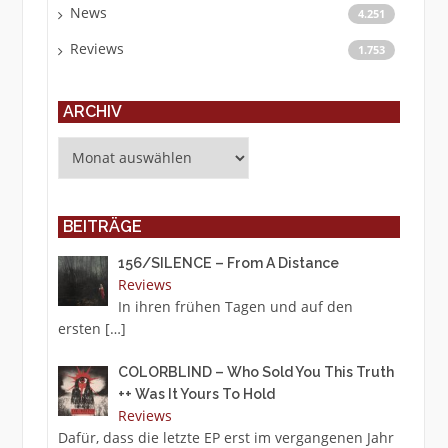
News
4.251
Reviews
1.753
ARCHIV
Archiv
BEITRÄGE
156/SILENCE – From A Distance
Reviews
In ihren frühen Tagen und auf den
ersten
[…]
COLORBLIND – Who Sold You This Truth
++ Was It Yours To Hold
Reviews
Dafür, dass die letzte EP erst im vergangenen Jahr