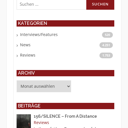
nach:
KATEGORIEN
Interviews/Features
520
News
4.251
Reviews
1.753
ARCHIV
Archiv
BEITRÄGE
156/SILENCE – From A Distance
Reviews