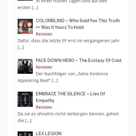
In ihren frühen Tagen und auf den
ersten
[…]
COLORBLIND – Who Sold You This Truth
++ Was It Yours To Hold
Reviews
Dafür, dass die letzte EP erst im vergangenen Jahr
[…]
FACE DOWN HERO – The Ecstasy Of Cold
Reviews
Der Nachfolger von „False Evidence
Appearing Real“
[…]
EMBRACE THE SILENCE – Lies Of
Empathy
Reviews
Da sie es ohnehin nicht verbergen können, gehen
die
[…]
LEX LEGION