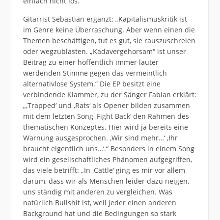
einfach nicht los.“
Gitarrist Sebastian ergänzt: „Kapitalismuskritik ist
im Genre keine Überraschung. Aber wenn einen die
Themen beschäftigen, tut es gut, sie rauszuschreien
oder wegzublasten. „Kadavergehorsam“ ist unser
Beitrag zu einer hoffentlich immer lauter
werdenden Stimme gegen das vermeintlich
alternativlose System.“ Die EP besitzt eine
verbindende Klammer, zu der Sänger Fabian erklärt:
„,Trapped‘ und ‚Rats‘ als Opener bilden zusammen
mit dem letzten Song ‚Fight Back‘ den Rahmen des
thematischen Konzeptes. Hier wird ja bereits eine
Warnung ausgesprochen. ‚Wir sind mehr…‘ ‚Ihr
braucht eigentlich uns…‘.“ Besonders in einem Song
wird ein gesellschaftliches Phänomen aufgegriffen,
das viele betrifft: „In ‚Cattle‘ ging es mir vor allem
darum, dass wir als Menschen leider dazu neigen,
uns ständig mit anderen zu vergleichen. Was
natürlich Bullshit ist, weil jeder einen anderen
Background hat und die Bedingungen so stark