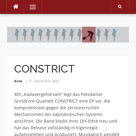
Menu
Skip
to
content
CONSTRICT
Arne
21. September 2025
Mit „Kadavergehorsam“ legt das Potsdamer
Grindcore-Quartett CONSTRICT eine EP vor, die
kompromisslos gegen die zerstörerischen
Mechanismen des kapitalistischen Systems
anschreit. Die Band bleibt ihrer DIY-Ethik treu und
hat das Release vollständig in Eigenregie
aufgenommen
und produziert. Musikalisch pendelt