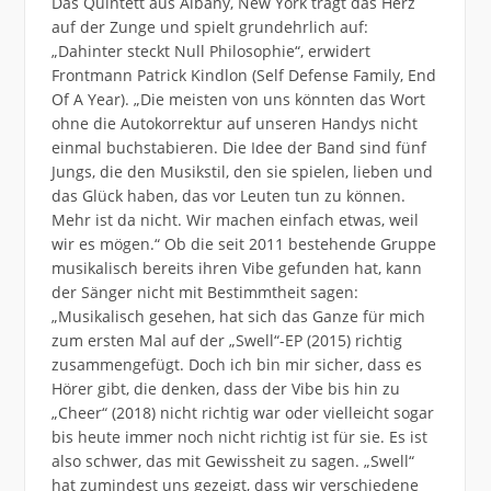
Das Quintett aus Albany, New York trägt das Herz
auf der Zunge und spielt grundehrlich auf:
„Dahinter steckt Null Philosophie“, erwidert
Frontmann Patrick Kindlon (Self Defense Family, End
Of A Year). „Die meisten von uns könnten das Wort
ohne die Autokorrektur auf unseren Handys nicht
einmal buchstabieren. Die Idee der Band sind fünf
Jungs, die den Musikstil, den sie spielen, lieben und
das Glück haben, das vor Leuten tun zu können.
Mehr ist da nicht. Wir machen einfach etwas, weil
wir es mögen.“ Ob die seit 2011 bestehende Gruppe
musikalisch bereits ihren Vibe gefunden hat, kann
der Sänger nicht mit Bestimmtheit sagen:
„Musikalisch gesehen, hat sich das Ganze für mich
zum ersten Mal auf der „Swell“-EP (2015) richtig
zusammengefügt. Doch ich bin mir sicher, dass es
Hörer gibt, die denken, dass der
Vibe bis hin zu
„Cheer“ (2018) nicht richtig war oder vielleicht sogar
bis heute immer noch nicht richtig ist für sie. Es ist
also schwer, das mit Gewissheit zu sagen. „Swell“
hat zumindest uns gezeigt, dass wir verschiedene