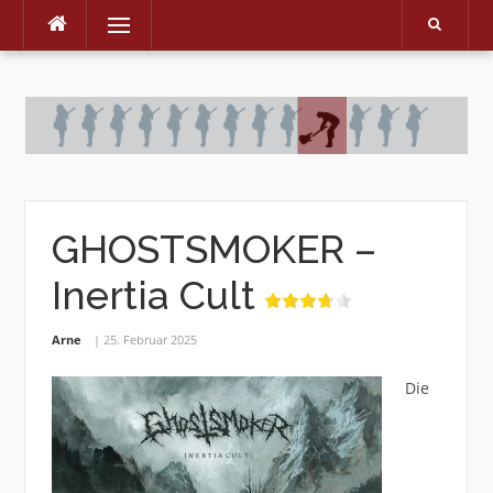
Menu
Skip
to
content
GHOSTSMOKER –
Inertia Cult
Arne
25. Februar 2025
Die