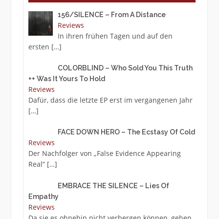
156/SILENCE – From A Distance
Reviews
In ihren frühen Tagen und auf den
ersten
[…]
COLORBLIND – Who Sold You This Truth
++ Was It Yours To Hold
Reviews
Dafür, dass die letzte EP erst im vergangenen Jahr
[…]
FACE DOWN HERO – The Ecstasy Of Cold
Reviews
Der Nachfolger von „False Evidence Appearing
Real“
[…]
EMBRACE THE SILENCE – Lies Of
Empathy
Reviews
Da sie es ohnehin nicht verbergen können, gehen