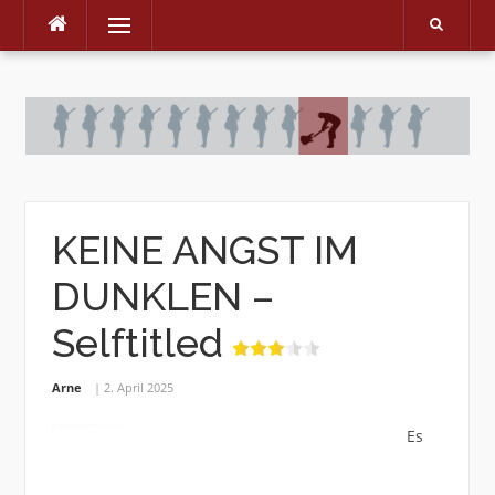
Menu
Skip
to
content
KEINE ANGST IM
DUNKLEN –
Selftitled
Arne
2. April 2025
Es