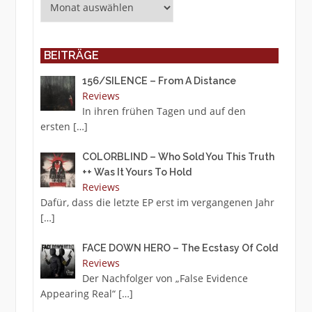
BEITRÄGE
156/SILENCE – From A Distance
Reviews
In ihren frühen Tagen und auf den
ersten
[…]
COLORBLIND – Who Sold You This Truth
++ Was It Yours To Hold
Reviews
Dafür, dass die letzte EP erst im vergangenen Jahr
[…]
FACE DOWN HERO – The Ecstasy Of Cold
Reviews
Der Nachfolger von „False Evidence
Appearing Real“
[…]